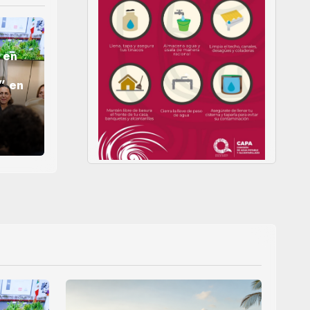
 en
” en