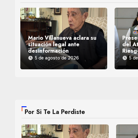
Mario Villanueva aclara su
Prese
situación legal ante
del At
desinformación
Riesg
5 de agosto de 2026
5 d
Por Si Te La Perdiste