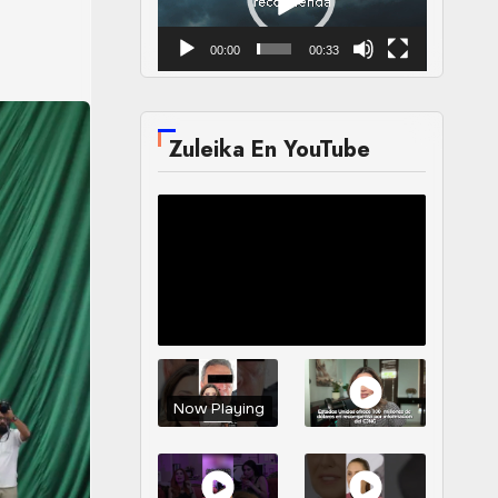
00:00
00:33
Zuleika En YouTube
Now Playing