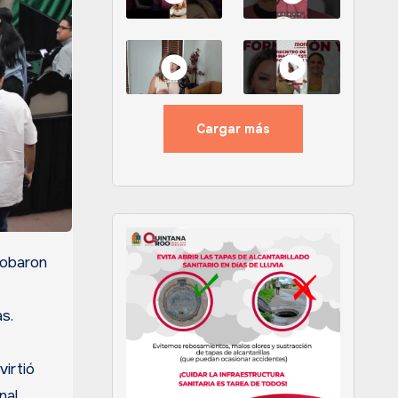
Cargar más
s.
irtió
nal