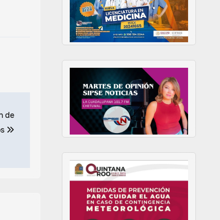
n de
os