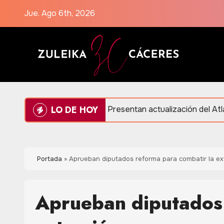
Saltar
Jue. Ago 6th, 2026
al
contenido
LO DE HOY
ión
Presentan actualización del Atlas de Peligros 
Portada
»
Aprueban diputados reforma para combatir la ex
Aprueban diputados 