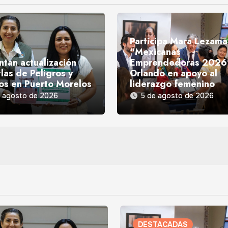
Participa Mara Lezama
“Mexicanas
ntan actualización
Emprendedoras 2026
las de Peligros y
Orlando en apoyo al
os en Puerto Morelos
liderazgo femenino
e agosto de 2026
5 de agosto de 2026
DESTACADAS