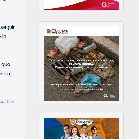
rseguir
 la
n que
, mismo
uellos