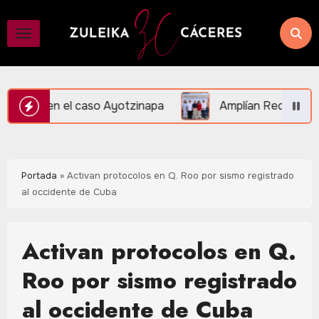
Saltar
al
contenido
zinapa
Amplían Red de Videovigilancia en Central Va
Portada
»
Activan protocolos en Q. Roo por sismo registrado
al occidente de Cuba
Activan protocolos en Q.
Roo por sismo registrado
al occidente de Cuba