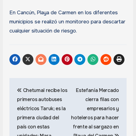
En Cancún, Playa de Carmen en los diferentes
municipios se realizó un monitoreo para descartar
cualquier situación de riesgo.
Navegación
Chetumal recibe los
Estefanía Mercado
de
primeros autobuses
cierra filas con
entradas
eléctricos Taruk; es la
empresarios y
primera ciudad del
hoteleros para hacer
país con estas
frente al sargazo en
unidades: Mara
Playa del Carmen