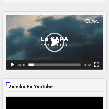
Reproductor
de
vídeo
00:00
00:33
Zuleika En YouTube