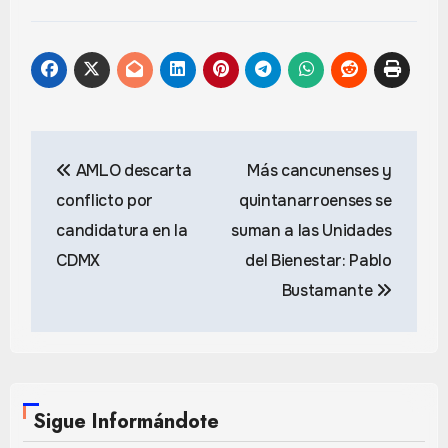
Navegación
AMLO descarta
Más cancunenses y
de
conflicto por
quintanarroenses se
entradas
candidatura en la
suman a las Unidades
CDMX
del Bienestar: Pablo
Bustamante
Sigue Informándote