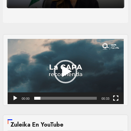
Reproductor
de
vídeo
00:00
00:33
Zuleika En YouTube