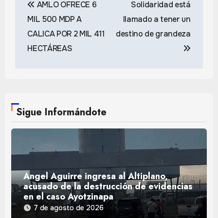
AMLO OFRECE 6
Solidaridad está
de
MIL 500 MDP A
llamado a tener un
entradas
CALICA POR 2 MIL 411
destino de grandeza
HECTÁREAS
Sigue Informándote
Ángel Aguirre ingresa al Altiplano,
acusado de la destrucción de evidencias
en el caso Ayotzinapa
7 de agosto de 2026