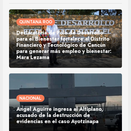
QUINTANA ROO
Declaratoria de Polo de Desarrollo
para el Bienestar fortalece al Distrito
Financiero y Tecnológico de Cancún
para generar más empleo y bienestar:
Mara Lezama
NACIONAL
Ángel Aguirre ingresa al Altiplano,
acusado de la destrucción de
evidencias en el caso Ayotzinapa